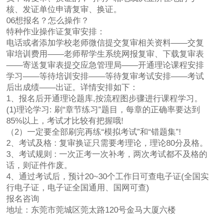
核、发证单位申请复审、换证。
06想报名？怎么操作？
特种作业操作证复审安排：
电话或者添加学校老师微信提交复审相关资料——交复
审培训费用——老师帮学生系统网报复审、下载复审表
——寄送复审表提交应急管理局——开通理论课程安排
学习——等待培训安排——等待复审考试安排——考试
后出成绩——出证。详情安排如下：
1、报名后开通理论题库,按流程图步骤进行课程学习。
(1)理论学习: 刷“章节练习”题目，每章的正确率要达到
85%以上，考试才比较有把握哦!
（2）一定要全部刷完再练“模拟考试”和“错题集”!
2、考试及格 : 复审换证只需要考理论，理论80分及格。
3、考试规则 : 一次正考一次补考，两次考试都不及格的
话，则证件作废。
4、通过考试后，预计20~30个工作日可查电子证(全国实
行电子证，电子证全国通用、国网可查)
报名咨询
地址：东莞市莞城区莞太路120号金马大厦六楼