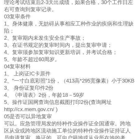
理论考试结束后2-3天出成绩，如果合格，30个工作日左
右可查询到复审记录。
03复审条件
1、身体健康，无妨碍从事相应工种作业的疾病和生理缺
陷；
2、复审期内未发生安全生产事故；
3、在证书规定的复审时间内，提出复审申请；
4、复审须参加复审知识更新培训，并考试合格；
5、年龄不超过60周岁。
04复审材料
1、 上岗证IC卡原件
2、“一寸白底彩照”1份，（413高*295宽像素）小于30KB
3、 身份证复印件2份
4、《申请表》2份，年龄18－59岁
5、操作证国网查询信息截图打印2份(查询网址
http://cx.mem.gov.cn/ )
05是否可以异地复审
可以。应急管理局发的特种作业操作证全国通审。跨地
区从业或跨地区流动施工单位的特种作业操作证持证人
员申请复审、换证的，可向户籍地或从业所在地的考